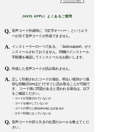
JAVIS APPLI よくあるご質問
Q.
音声コード作成時に「0文字オーバー」というエラ
ーが出て音声コードが作成できません。
A.
インストーラーの一つである、「Javis support」がイ
ンストールされておりません。同梱のインストール
手順書を確認してインストールをお願いします。
Q.
作成した音声コードが読み取れません。
A.
正しく印刷されたコードの場合、明るい場所かつ適
切な距離(15cmほど )ですぐに読み取ることが可能で
す。 コード側に問題があると思われる場合は、以下
をご確認ください。
・コードが圧縮されていないか
・コードを縮小していないか
・コードの周りに余白(4mm以上)があるか
・カラー印刷になっていないか
Q.
音声コードや切り欠きの位置のルールを教えてくだ
さい。