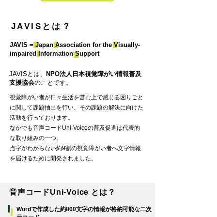
JAVISとは？
JAVIS = Japan Association for the Visually-
impaired Information Support
JAVISとは、
NPO法人日本視覚障がい情報普及
支援協会
のことです。
視覚障がい者が日々生活を営む上で感じる困りごと
に関して課題抽出を行い、その課題の解決に向けた
活動を行っております。
なかでも音声コードUni-Voiceの普及促進は代表的
な取り組みの一つ。
点字がわからない約9割の視覚障がい者へ文字情報
を届けるために開発されました。
音声コードUni-Voice とは？
Wordで作成した約800文字の情報が格納可能な二次