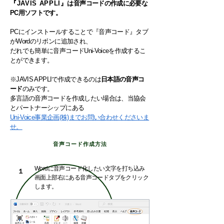
『JAVIS APPLI』
は音声コードの作成に必要な
PC用ソフトです。
PCにインストールすることで『音声コード』タブ
が
Word
のリボンに追加され、
だれでも簡単に音声コードUni-Voiceを作成するこ
とができます。
※
JAVIS APPLI
で作成できるのは
日本語の音声コ
ード
のみです。
多言語の音声コードを作成したい場合は、当協会
とパートナーシップにある
Uni-Voice事業企画(株)までお問い合わせくださいま
せ。
音声コード作成方法
Wordに音声コード化したい文字を打ち込み
１
画面上部右にある音声コードタブをクリック
します。