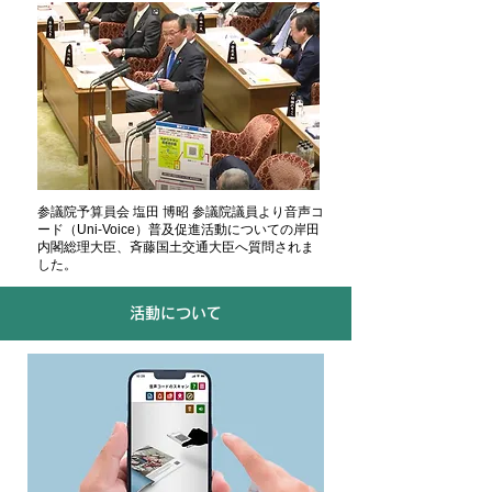
参議院予算員会
塩田 博昭 参議院議員
より音声コ
ード（Uni-Voice）普及促進活動についての岸田
内閣総理大臣、斉藤国土交通大臣へ質問されま
した。
活動について