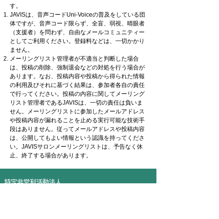
す。
JAVISは、音声コードUni-Voiceの普及をしている団
体ですが、音声コード限らず、全盲、弱視、晴眼者
（支援者）を問わず、自由なメールコミュニティー
としてご利用ください。登録料などは、一切かかり
ません。
メーリングリスト管理者が不適当と判断した場合
は、投稿の削除、強制退会などの対処を行う場合が
あります。なお、投稿内容や投稿から得られた情報
の利用及びそれに基づく結果は、参加者各自の責任
で行ってください。投稿の内容に関してメーリング
リスト管理者であるJAVISは、一切の責任は負いま
せん。メーリングリストに参加したメールアドレス
や投稿内容が漏れることを止める実行可能な技術手
段はありません。従ってメールアドレスや投稿内容
は、公開してもよい情報という認識を持ってくださ
い。JAVISサロンメーリングリストは、予告なく休
止、終了する場合があります。
特定非営利活動法人
日本視覚障がい情報普及支援協会
Japan Association for the Visually-impaired Information Support
〒162-0814
東京都新宿区新小川町1番14号