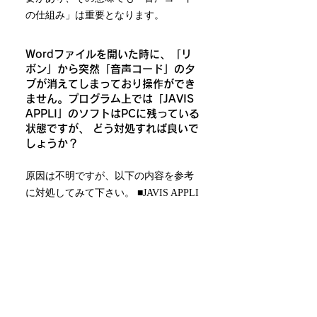
の仕組み」は重要となります。
Wordファイルを開いた時に、「リ
ボン」から突然「音声コード」のタ
ブが消えてしまっており操作ができ
ません。プログラム上では「JAVIS
APPLI」のソフトはPCに残っている
状態ですが、 どう対処すれば良いで
しょうか？
原因は不明ですが、以下の内容を参考
に対処してみて下さい。 ■JAVIS APPLI
が消えてしまったら、 音声コード作成
中に Word を強制終了した場合など
で、音声コードリボンが消えてしまう
こ とがあります。その場合は以下の方
法で音声コードリボンを表示させる必
要があります。 ①Office ボタンから
［Word のオプション］をクリックしま