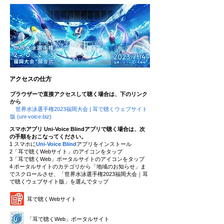
アクセスの仕方
ブラウザーで直接アクセスして
聴く場合は、下のリンク
から
世界水泳選手権2023福岡大会 | 耳で聴くウェブサイト
版 (uni-voice.biz)
スマホアプリ Uni-Voice Blindアプリで聴く場合は、次
の手順をおこなってください。
1 スマホに
Uni-Voice Blind
アプリをインストール
​2「耳で聴くWebサイト」のアイコンをタップ
3「耳で聴くWeb」ポータルサイトのアイコンをタップ
4 ポータルサイトのカテゴリから「地域のお知らせ」ま
でスクロールさせ、「世界水泳選手権2023福岡大会｜耳
で聴くウェブサイト版」を選んでタップ
耳で聴くWebサイト
「耳で聴くWeb」ポータルサイト