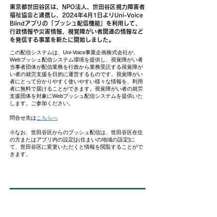
東京都世田谷区は、NPO法人、世田谷区視力障害者
福祉協会と連携し、2024年4月1日よりUni-Voice
Blindアプリの「プッシュ配信機能」を利用して、
行政情報や災害情報、視覚障がい者関連の情報など
を発信する事業を新たに開始しました。
この配信システムは、Uni-Voice事業企画株式会社が、
Webプッシュ配信システム環境を提供し、視覚障がい者
当事者団体が配信業務を行政から業務受託する視覚障が
い者の就労支援を目的に運営するものです。視覚障がい
者にとって分かりやすく使いやすい様々な情報を、利用
者に無料で届けることができます。視覚障がい者の就労
支援団体を対象にWebプッシュ配信システムを提供いた
します。ご参加ください。
問合せ先は
こちらへ
※なお、世田谷区からのプッシュ配信は、世田谷区在住
の方またはアプリ内の設定[お住まいの地域の設定]に
て、世田谷区に変更いただくと情報を閲覧することがで
きます。
世界水泳選手権2023福岡大会 大会ニュースを
「耳で聴くWebポータルサイト」に掲載しました。