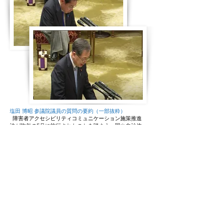
塩田 博昭 参議院議員の質問の要約（一部抜粋）
障害者アクセシビリティコミュニケーション施策推進
法が昨年の5月に施行されたことを踏まえ、国や自治体
から公的な通知や広報、また年金、医療、各種の保険の
お知らせ、公共料金の通知等に音声コードは必須で、も
ちろん封書の中身にも必要です。と説明があり、国や自
治体からの公的な通知に音声コードの普及を早急に進め
るように関係部署に指示をして頂きたいと岸田内閣総理
大臣に質問をされました。​​
岸田内閣総理大臣の答弁（全文）
全ての国民が障害の有無によらず相互に人格と個性を
尊重しあいながら共生する社会を実現するためには、こ
の日常生活や社会生活における社会的障壁、これを取り
除くことが重要である、このように認識いたします。そ