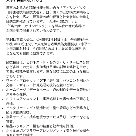
東京）開催のお知らせ
障害のある方が職業技能を競い合う「アビリンピック
（障害者技能競技大会）」は、働く力と技術の素晴らし
さを社会に広め、障害者の就労促進と社会参加の推進を
目的に開催されています。「Ability（能力）」と
「Olympic（オリンピック）」を組み合わせた名称で、
全国各地で開催されている大会です。
第24回東京大会は、令和8年2月14日（土）午前9時から
午後3時30分まで、**東京障害者職業能力開発校（小平市
小川西町2-34-1）**で開催されます。参加費は無料で、
どなたでも自由に観覧できます。
競技種目は、ビジネス・IT・ものづくり・サービス分野
など多岐にわたり、参加者は日頃の訓練や経験を生かし
て高い技能を披露します。主な競技には次のような種目
があります。
ワード・プロセッサ／DTP／表計算：パソコンを用いた
文書・デザイン・計算処理の技能を競います。
ホームページ／データベース：Web制作やデータ管理の
スキルを発揮。
オフィスアシスタント：事務処理や文書作成の正確さを
評価。
ビルクリーニング：清掃技術・衛生管理などの実務力を
競う実践的競技。
喫茶サービス：接客態度やサービス手順、マナーなどを
審査。
製品パッキング：梱包の精度と効率性を評価。
ネイル施術／フラワーアレンジメント：美と技術を融合
させた創造的競技。