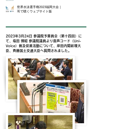
世界水泳選手権2023福岡大会｜
耳で聴くウェブサイト版
2023年3月24日 参議院予算員会（第十四回）に
て、
塩田 博昭 参議院議員
より音声コード（Uni-
Voice）普及促進活動について、岸田内閣総理大
臣、斉藤国土交通大臣へ質問されました。