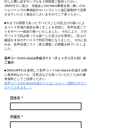
行した際に
必ずサンプルを３部程度
ご提供ください。
JAVISサロン及び、当協会とUni-Voice事業企画（株）のホ
ームページでの事例紹介やパンフレット改訂版制作で活用
させていただく場合がございますのでご了承ください。
■今までの課題であったデバイスごとの読上げの違いによ
るコード作成の負担を無くすことを目的に、音声合成ソフ
トをサーバー経由で統一いたしました。 それにより、どの
デバイスで読み取っても統一した読上げを実現し、読上げ
確認を
１
台のデバイスで対応可能となりました。 それに合
わせ、音声合成ソフト（富士通製）の搭載を終了いたしま
した。
​音声コードUni-Voice作成ガイド（チェックリスト付）の
ご案内
■JAVIS APPLIを使用して音声コードUni-Voiceを作成する際
に基本的なルール、注意点などを知っていただくための参
考資料としてご活用ください。
音声コードUni-Voice作成ガイドはこちらへ（資料のダウン
ロードできます。）
団体名
所属名