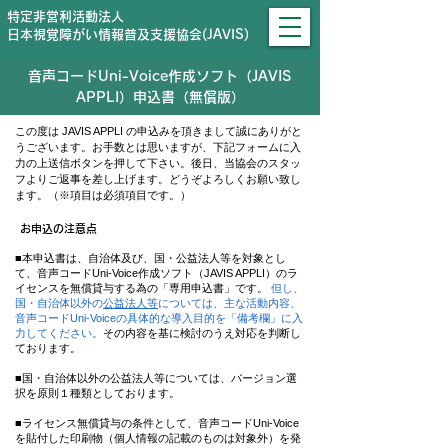
特定非営利活動法人
日本視覚障がい情報普及支援協会(JAVIS)
音声コードUni-Voice作成ソフト（JAVIS
APPLI）申込書（無償版）
この度は JAVIS APPLI の申込みを頂きまして誠にありがと
うございます。お手数とは思いますが、下記フォームに入
力の上送信ボタンを押して下さい。後日、当協会のスタッ
フよりご返事を差し上げます。どうぞよろしくお願い致し
ます。（※項目は必須項目です。）
お申込の注意点
■本申込書は、自治体及び、
国・公益法人等
を対象とし
て、音声コードUni-Voice作成ソフト（JAVIS APPLI）のラ
イセンスを無償貸与する為の「専用申込書」です。
但し、
国・自治体以外の
公益法人等
については、
主な活動内容、
音声コード
Uni-Voice
の具体的な導入目的を「備考欄」に入
力してください。
その内容を基に検討のうえ対応を判断し
ております。
■
国・自治体以外の公益法人等については、バージョン選
択を原則１種類としております。
■ライセンス無償貸与の条件として、音声コードUni-Voice
を貼付した印刷物
（個人情報の記載のものは対象外）を
発