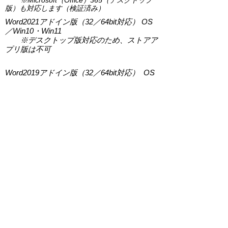
Microsoft（Office）365（デ
スクトップ
※
版）も対応しま
す（検証済み）
Word2021ア
ドイン版（32／64bit対応） OS
／Win10・Win11
デスクトップ版対応のため、
ストアア
※
プリ版は不可
Word2019アドイン版（32／64bit対
応） OS
／Win10・Win11
デス
クトップ版対応のため、ストアア
※
プリ版は不可
ライセンス数
複数の環境を選択可能。環境別にライセンス数を