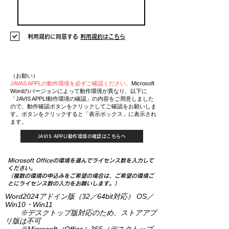
利用規約に同意する
利用規約はこちら
使用環境によるソフト選択
（お願い）
JAVAS APPLの動作環境を必ずご確認ください。
Microsoft
Wordのバージョンによって動作環境が異なり、以下に
「JAVIS APPLI動作環境の確認」の内容をご用意しました
ので、動作確認ボタンをクリックしてご確認をお願いしま
す。​ボタンをクリックすると「表示ボックス」に表示され
ます。
JAVIS APPLI動作環境の確認はこちらへ
Microsoft Officeの環境を選んでライセンス数を入力して
ください。
（複数の環境の申込みをご希望の場合は、ご希望の環境ご
とにライセンス数の入力をお願いします。）
Word2024ア
ドイン版（32／64bit対応） OS／
Win10・Win11
デスクトップ版対応のため、
ストアア
プ
※
リ版は不可