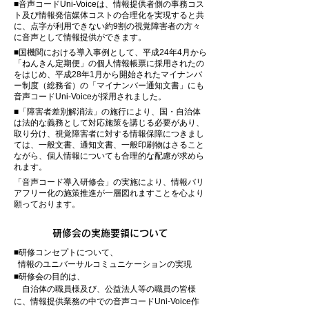
■音声コードUni-Voiceは、情報提供者側の事務コス
ト及び情報発信媒体コストの合理化を実現すると共
に、点字が利用できない約9割の視覚障害者の方々
に音声として情報提供ができます。
■国機関における導入事例として、平成24年4月から
「ねんきん定期便」の個人情報帳票に採用されたの
をはじめ、平成28年1月から開始されたマイナンバ
ー制度（総務省）の「マイナンバー通知文書」にも
音声コードUni-Voiceが採用されました。
■「障害者差別解消法」の施行により、国・自治体
は法的な義務として対応施策を講じる必要があり、
取り分け、視覚障害者に対する情報保障につきまし
ては、一般文書、通知文書、一般印刷物はさること
ながら、個人情報についても合理的な配慮が求めら
れます。
「音声コード導入研修会」の実施により、情報バリ
アフリー化の施策推進が一層図れますことを心より
願っております。
研修会の実施要領について
■研修コンセプトについて、
情報のユニバーサルコミュニケーションの実現
■研修会の目的は、
自治体の職員様及び、公益法人等の職員の皆様
に、情報提供業務の中での音声コードUni-Voice作