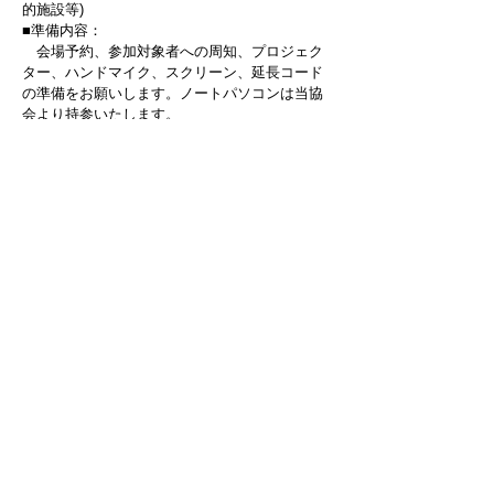
的施設等)
■準備内容：
会場予約、参加対象者への周知、プロジェク
ター、ハンドマイク、スクリーン、延長コード
の準備をお願いします。ノートパソコンは当協
会より持参いたします。
パワーポイントレジュメについては、データ
(ＰＤＦ)にてメール添付送信させていただきま
すので、印刷仕様を参考に参加人数分の冊子タ
イプ印刷をお願いいたします。
■必要経費：
出張費、講師料、全て無償にて対応させていた
だきます。​
■研修会申込み：
「申込書フォーム」あるいはお電話でお申込し
てください。​