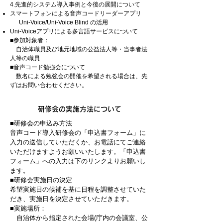
4.先進的システム導入事例と今後の展開について
スマートフォンによる音声コードリーダーアプリ
Uni-Voice/Uni-Voice Blind
の活用
Uni-Voiceアプリによる多言語サービスについて
■参加対象者：
自治体職員及び地元地域の公益法人等・当事者法
人等の職員
■音声コード勉強会について
​ 数名による勉強会の開催を希望される場合は、先
ずはお問い合わせください。
研修会の実施方法について
■研修会の申込み方法
音声コード導入研修会の「申込書フォーム」に
入力の送信していただくか、お電話にてご連絡
いただけますようお願いいたします。「申込書
フォーム」への入力は下のリンクよりお願いし
ます。
■研修会実施日の決定
希望実施日の候補を基に日程を調整させていた
だき、実施日を決定させていただきます。
■実施場所：
自治体から指定された会場(庁内の会議室、公