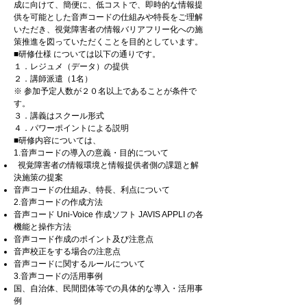
成に向けて、簡便に、低コストで、即時的な情報提
供を可能とした音声コードの仕組みや特長をご理解
いただき、視覚障害者の情報バリアフリー化への施
策推進を図っていただくことを目的としています。
■研修仕様 については以下の通りです。
１．レジュメ（データ）の提供
２．講師派遣（1名）
※ 参加予定人数が２０名以上であることが条件で
す。
３．講義はスクール形式
４．パワーポイントによる説明
■研修内容については、
1.音声コードの導入の意義・目的について
視覚障害者の情報環境と情報提供者側の課題と解
決施策の提案
音声コードの仕組み、特長、利点について
2.音声コードの作成方法
音声コード Uni-Voice 作成ソフト JAVIS APPLI の各
機能と操作方法
音声コード作成のポイント及び注意点
音声校正をする場合の注意点
音声コードに関するルールについて
3.音声コードの活用事例
国、自治体、民間団体等での具体的な導入・活用事
例