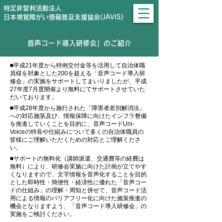
特定非営利活動法人
日本視覚障がい情報普及支援協会(JAVIS)
音声コード導入研修会」のご紹介
■平成21年度から特例交付金等を活用して自治体職
員様を対象とした200を超える「音声コード導入研
修会」の実施をサポートしてまいりましたが、平成
27年度7月度開催より無料にてサポートさせていた
だいております。
■平成28年度から施行された「障害者差別解消法」
への対応施策及び、情報保障に向けたインフラ整備
を推進していくことを目的に、音声コードUni-
Voiceの特長や仕組みについて多くの自治体職員の
皆様にご理解いただくための対応とご理解くださ
い。
■サポートの無料化（講師派遣、交通費等の経費は
無料）により、研修会実施に向けた計画が立てやす
くなりますので、文字情報を音声化することを目的
とした即時性・簡便性・経済性に優れた「音声コー
ドの仕組み」の理解・周知と併せて、音声コード活
用による情報のバリアフリー化に向けた施策推進の
機会となりますよう、「音声コード導入研修会」の
実施をご検討ください。