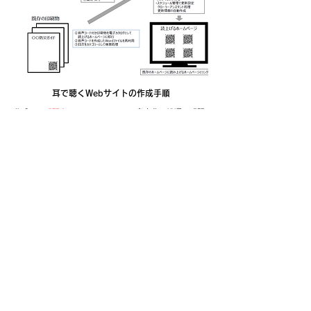
耳で聴くWebサイトの作成手順
作成は、
「既存のホームページ」
の音声化の処理と「既
存の印刷物」の音声化カタログ化のプロセスとがありま
す。
「既存のホームページ」
の作成手順
１．仕様作成
対象ホームページの指定
一定のページのHTML配列の分析
​ ２．​Webエンコードシステムに、既存ホームページのテ
キストを自動送信処理、音声コード及び耳で聴くホーム
ページを自動作成する仕組み
「既存の印刷物の音声化」
の作成手順
１．音声コード付き印刷物を電子カタログとして読み上
げるホームページに移行
​ ２．音声コードを作成したWordファイルを再利用
​ ３．目次をカテゴリとして検索処理
ここまでの「既存のホームページ」と「既存の印刷物の
音声化」の作成が完了した後に
導入テスト、サイト公開、運用ならびに保守をおこない