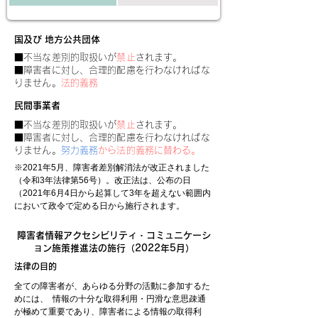
国及び 地方公共団体
■不当な差別的取扱いが
禁止
されます。
■障害者に対し、合理的配慮を行わなければな
りません。
法的義務
民間事業者
■不当な差別的取扱いが
禁止
されます。
■障害者に対し、合理的配慮を行わなければな
りません。
努力義務
から法的義務に替わる。
※2021年5月、障害者差別解消法が改正されました
（令和3年法律第56号）。改正法は、公布の日
（2021年6月4日から起算して3年を超えない範囲内
において政令で定める日から施行されます。
障害者情報アクセシビリティ・コミュニケーシ
ョン施策推進法の施行（2022年5月）
​法律の目的
全ての障害者が、あらゆる分野の活動に参加するた
めには、 情報の十分な取得利用・円滑な意思疎通
が極めて重要であり、障害者による情報の取得利