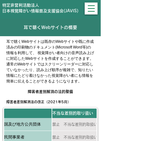
特定非営利活動法人
日本視覚障がい情報普及支援協会(JAVIS)
耳で聴くWebサイトの概要
耳で聴くWebサイトは既存のWebサイトや既に作成
済みの印刷物のドキュメント(Microsoft Word等)の
情報を利用して、 視覚障がい者向けの音声読み上げ
に対応したWebサイトを作成することができます。
通常のWebサイトではスクリーンリーダーに対応し
ていなかったり、読み上げ順序が複雑で、知りたい
情報にたどり着けなかった視覚障がい者にも情報を
簡単に伝えることができるようになります。
障害者差別解消の法的整備
障害者差別解消法の改正（2021年5月）
不当な差別的取り扱い
国及び地方公共団体
禁止 不当な差別的取扱いが禁止されます。
民間事業者
禁止 不当な差別的取扱いが禁止されます。