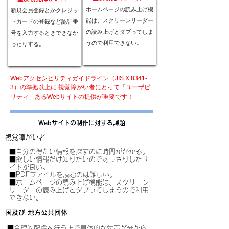
ホームページの読み上げ機
新規会員登録とかクレジッ
能は、スクリーンリーダー
トカードの登録など認証番
の読み上げとダブってしま
号を入力するときできなか
うので利用できない。
ったりする。
Webアクセシビリティガイドライン（JIS X 8341-
3）の準拠以上に 視覚障がい者にとって「ユーザビ
リティ」あるWebサイトの提供が重要です！
Webサイトの制作に対する課題
視覚障がい者
■自分の得たい情報を探すのに時間がかかる。
■欲しい情報だけ知りたいのであっさりしたサ
イトが良い。
■PDFファイルを読むのは難しい。
■ホームページの読み上げ機能は、スクリーン
リーダーの読み上げとダブってしまうので利用
できない。
国及び 地方公共団体
■合理的配慮を行う上で具体的な対策が分から