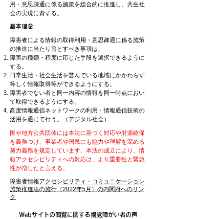
用・意思疎通に係る施策を総合的に推進し、共生社
会の実現に資する。
基本理念
障害者による情報の取得利用・意思疎通に係る施策
の推進に当たり旨とすべき事項は、
障害の種類・程度に応じた手段を選択できるように
する。
日常生活・社会生活を営んでいる地域にかかわらず
等しく情報取得等ができるようにする。
障害者でない者と同一内容の情報を同一時点におい
て取得できるようにする。
高度情報通信ネットワークの利用・情報通信技術の
活用を通じて行う。（デジタル社会）
国や地方公共団体には本法に基づく対応や財源確保
を義務づけ、事業者や国民にも協力や理解を深める
努力義務を規定しています。本法の成立により、情
報アクセシビリティへの対応は、より重要性と緊急
性が増したと言える。
障害者情報アクセシビリティ・コミュニケーション
施策推進法の施行（2022年5月）の内閣府へのリン
ク
Webサイトの閲覧に関する視覚障がい者の声