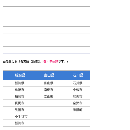
自治体における実績（地域は
中部・甲信越
です。）
新潟県
富山県
石川県
新潟県
富山県
石川県
魚沼市
南砺市
小松市
柏崎市
立山町
能美市
長岡市
金沢市
見附市
津幡町
小千谷市
新潟市