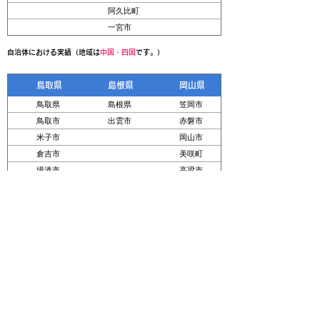
阿久比町
一宮市
自治体における実績（地域は
中国
・四国
です。）
鳥取県
島根県
岡山県
鳥取県
島根県
笠岡市
鳥取市
出雲市
赤磐市
米子市
岡山市
倉吉市
美咲町
境港市
高梁市
北宋町
瀬戸内市