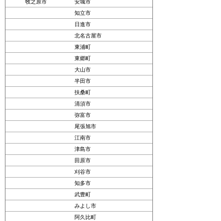
牧之原市
安城市
知立市
日進市
北名古屋市
東浦町
東郷町
大山市
半田市
扶桑町
清須市
弥富市
尾張旭市
江南市
津島市
田原市
刈谷市
知多市
武豊町
みよし市
阿久比町