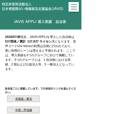
特定非営利活動法人
日本視覚障がい情報普及支援協会(JAVIS)
JAVIS APPLI 導入実績 自治体
2026/07/末
現在、JAVIS APPLIを導入した自治体は
537団体／累計 137,937 ライセンス
になります。​音
声コードUni-Voiceの利用は活発に行われており、
更に利用のシーンは増えると予測されます。ここで
は、導入実績を3つのグループに分けて掲載してい
ます。3つのグループとは、​1 自治体における実
績、2 国および公益法人等、3 一般法人となってい
ます。
地域リンクを選んでください。市町村名が表示されます。
各地域ごとに掲載しています。下の地域のリンクを選んでくだ
さい。
北海道・東北
中部・甲信越