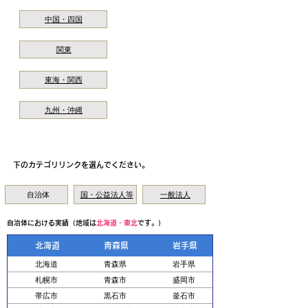
​中国・四国
関東
東海・関西
九州・沖縄
カテゴリリンクより選んで次に進んでください。
下のカテゴリリンクを選んでください。
自治体
国・公益法人等
一般法人
自治体における実績（地域は
北海道・東北
です。）
北海道
青森県
岩手県
北海道
青森県
岩手県
札幌市
青森市
盛岡市
帯広市
黒石市
釜石市