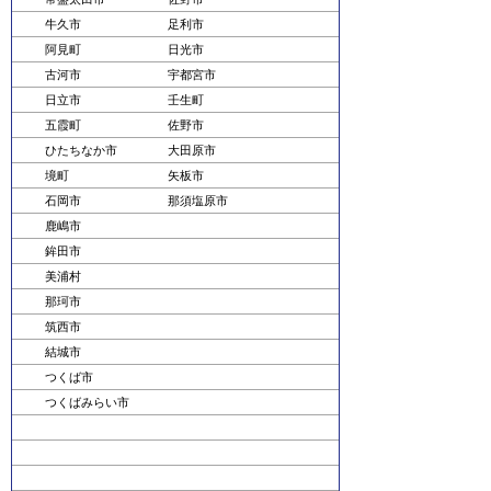
牛久市
足利市
阿見町
日光市
古河市
宇都宮市
日立市
壬生町
五霞町
佐野市
ひたちなか市
大田原市
境町
矢板市
石岡市
那須塩原市
鹿嶋市
鉾田市
美浦村
那珂市
筑西市
結城市
つくば市
つくばみらい市