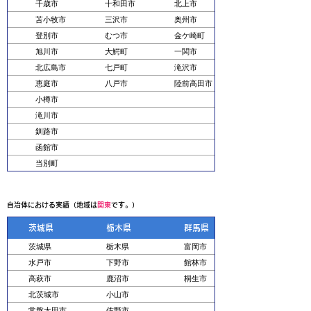
千歳市
十和田市
北上市
苫小牧市
三沢市
奥州市
登別市
むつ市
金ケ崎町
旭川市
大鰐町
一関市
北広島市
七戸町
滝沢市
恵庭市
八戸市
陸前高田市
小樽市
滝川市
釧路市
函館市
当別町
幌延町
新得町
自治体における実績（地域は
関東
です。）
余市町
茨城県
栃木県
群馬県
茨城県
栃木県
富岡市
水戸市
下野市
館林市
高萩市
鹿沼市
桐生市
北茨城市
小山市
常盤太田市
佐野市