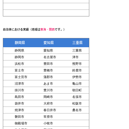
自治体における実績（地域は
東海・関西
です。）
静岡県
愛知県
三重県
静岡県
愛知県
三重県
静岡市
名古屋市
津市
浜松市
豊田市
熊野市
富士市
豊橋市
鈴鹿市
富士宮市
蒲郡市
伊勢市
沼津市
あま市
亀山市
掛川市
豊川市
朝日町
島田市
岡崎市
名張市
袋井市
大府市
松阪市
焼津市
春日井市
桑名市
磐田市
常滑市
御殿場市
小牧市