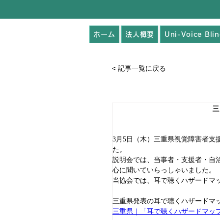
ホーム
法人概要
Uni-Voice Bli
< 記事一覧に戻る
三
3月5日（木）三重県視覚障害者支援セ
た。
説明会では、当事者・支援者・自
心に聞いていらっしゃいました。
当協会では、耳で聴くハザードマ
三重県発表の耳で聴くハザードマ
三重県｜「耳で聴くハザードマッ