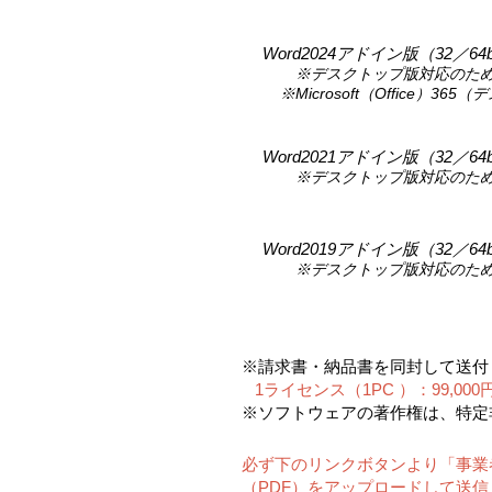
Word2024ア
ドイン版（32／64bi
デスクトップ版対応のた
※
※Microsoft（Office）365（デ
Word2021ア
ドイン版（32／64bi
デスクトップ版対応のた
※
Word2019アドイン版（32／64b
デス
クトップ版対応のた
※
※
請求書・納品書を同封して送付
1ライセンス（1PC ）：99,0
※ソフトウェアの著作権は、特定
必ず下のリンクボタンより「事業
（PDF）をアップロードして送