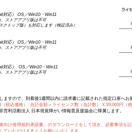
ライ
t対応） OS／Win10・Win11
め、
ストアア
プリ版は不可
スクトップ版）も対応しま
す（検証済み）
t対応） OS／Win10・Win11
め、
ストアア
プリ版は不可
it対
応） OS／Win10・Win11
め、ストアアプリ版は不可
しますので、到着後1週間以内に請求書に記載された指定口座へお
00円（税込価格） 合計金額＝ライセンス数（合計数） X 99,000円（
非営利活動法人 日本視覚障がい情報普及援協会に帰属します。
者向け使用規約承諾書」のダウンロードをして頂き、必要事項を記
信していただけますようお願いいたします。