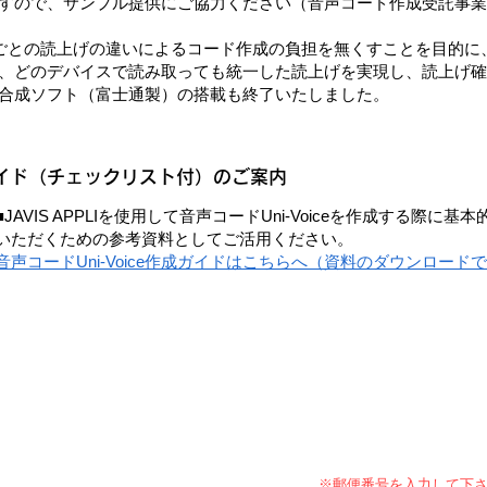
すので、サンプル提供にご協力ください（音声コード作成受託事業
ごとの読上げの違いによるコード作成の負担を無くすことを目的に
、どのデバイスで読み取っても統一した読上げを実現し、読上げ確
合成ソフト（富士通製）の搭載も終了いたしました。
作成ガイド（チェックリスト付）のご案内
■JAVIS APPLIを使用して音声コードUni-Voiceを作成する際
いただくための参考資料としてご活用ください。
音声コードUni-Voice作成ガイドはこちらへ（資料のダウンロード
※郵便番号を入力して下