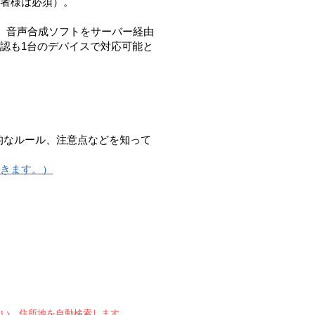
者様は必須）。
、音声合成ソフトをサーバー経由
認も1台のデバイスで対応可能と
に基本的なルール、注意点などを知って
できます。）
さい。住所地を自動検索します。