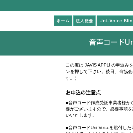
ホーム
法人概要
Uni-Voice Bli
音声コードUn
この度は JAVIS APPLI
ンを押して下さい。後日、当協会
す。）
お申込の注意点
■
音声コード作成受託事業者様か
要がございますので、必要事項を
いいたします。
■
音声コードUni-Voiceを貼