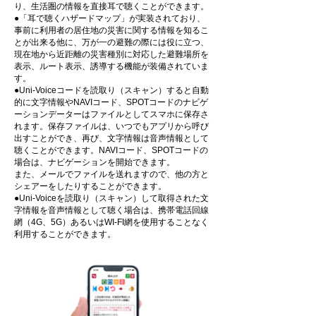
り、生活圏の情報を直接耳で聴くことができます。
●
「耳で聴くハザードマップ」
が実装されており、
事前に利用者の居住地の災害に関する情報を知るこ
とが出来る他に、万が一の避難の際には役に立つ、
現在地から近距離の災害種別に対応した避難場所を
表示、ルート表示、誘導する機能が装備されていま
す。
●Uni-Voiceコードを読取り（スキャン）すると自動
的に文字情報やNAVIコード、SPOTコードのナビゲ
ーションデーターはファイルとしてスマホに保存さ
れます。保存ファイルは、いつでもアプリから呼び
出すことができ、再び、文字情報は音声情報として
聴くことができます。NAVIコード、SPOTコードの
場合は、ナビゲーションを開始できます。
また、メールでファイルを送れますので、他の方と
シェアーをしたりすることができます。
●Uni-Voiceを読取り（スキャン）して取得された文
字情報を音声情報として聴く場合は、携帯電話回線
網（4G、5G）あるいはWI-FI網を使用することなく
利用することができます。