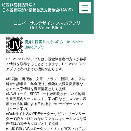
特定非営利活動法人
日本視覚障がい情報普及支援協会(JAVIS)
ユニバーサルデザイン​ スマホアプリ
Uni-Voice Blind ​
視覚に障害をお持ちの方 Uni-Voice
Blindアプリ
Uni-Voice Blindアプリは、視覚障害者の方々が容易
く情報を取得することができます。Uni-Voice Blind
アプリは次のような機能があります。
●印刷物（郵便物、文章、チラシ、新聞、本、公共
料金の請求書、年金便り、保険加入源泉徴収票な
ど）の文字情報を音声情報として提供
●NAVIコード、SPOTコードが印刷されている地図
や観光案内リーフレット、案内図など、スマホに表
示される地図による目的地までのナビゲーション
（ルート案内）
●Webサイト内のPDFデーターなどスクリーンリー
ダーで読み上げられないファイルはシームレスな音
声情報の電子カタログとして提供
​●
「耳で聴くWebポータルサイト」
が実装されてお