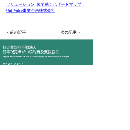
ソリューション |耳で聴くハザードマップ | 
Uni-Voice事業企画株式会社
＜前の記事
次の記事＞
特定非営利活動法人
日本視覚障がい情報普及支援協会
Japan Association for the Visually-impaired Information Support
〒162-0814
東京都新宿区新小川町1番14号
飯田橋リープレックスビズ 7F
TEL
03-5579-2796
FAX 03-5579-2797
info@javis.jp
交通機関のご案内
JR 総武線 飯田橋 徒歩5分程度
​東京メトロ 東西線 飯田橋 徒歩5分程度
JAVIS 公式フェイスブック
利用規約
プライバシーポリシー
著作権について