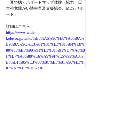
・耳で聴くハザードマップ体験（協力：日
本視覚障がい情報普及支援協会、MDSiサポ
ート）
詳細はこちら
https://www.with-
kobe.or.jp/tento/%E8%A6%96%E8%A6%9A%
E9%9A%9C%E3%81%8C%E3%81%84%E8%
80%85%E5%90%91%E3%81%91%E7%A6%8
F%E7%A5%89%E6%A9%9F%E5%99%A8%
E5%B1%95%E3%80%8C%E3%81%90%E3%
81%A3%E3%81%A9-
%E3%81%90%E3%81%A3%E3%81%9A-
%E3%81%93%E3%81%86/
＜前の記事
次の記事＞
特定非営利活動法人
日本視覚障がい情報普及支援協会
Japan Association for the Visually-impaired Information Support
〒162-0814
東京都新宿区新小川町1番14号