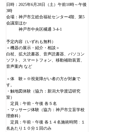
日時：2025年6月28日（土）午前10時～午後
3時
会場：神戸市立総合福祉センター4階、第5
会議室ほか
　　　神戸市中央区橘通 3-4-1
予定内容（いずれも無料）
＜機器の展示・紹介・相談＞
白杖、拡大読書器、音声読書器、パソコン
ソフト、スマートフォン、移動補助装置、
音声案内 など
＜体　験＞※視覚障がい者の方が対象で
す。
・触地図体験（協力：新潟大学渡辺研究
室）
　定員：午前・午後 各５名
・マッサージ体験（協力：神戸市立盲学校
理療科）
　定員：午前・午後 各１４名施術時間 : １
名あたり１０分１回のみ