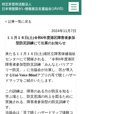
特定非営利活動法人
日本視覚障がい情報普及支援協会(JAVIS)
< 記事一覧に戻る
2024年11月7日
１１月
１６
日
(
土
)
令和
6
年度港区障害者参加
型防災訓練にて出展のお知らせ
来たる１１月１６日(土)港区立障害保健福祉
センターにて開催される、『令和6年度港区
障害者参加型防災訓練「みんなとバリアフ
リー防災」』に当協会が出展し、区が導入
する
Uni-Voice Blind
アプリの耳で聴くハザー
ドマップをご紹介いたします。
この訓練は、障害のある方が防災を知る・
学ぶ場とし、防災意識の向上を図るために
実施される、障害者参加型の防災訓練で
す。
当協会は「耳で聴くハザードマップ体験コ