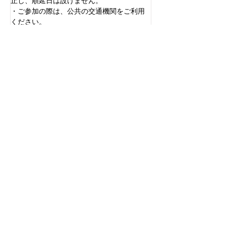
止し、順延日は設けません。
・ご参加の際は、公共の交通機関をご利用
ください。
・動きやすい服装でご参加ください。
・会場には手話通訳者がいます。
防災訓練の詳細はこちら
港区ホームページ／令和6年度港区障害者参
加型防災訓練「みんなとバリアフリー防
災」を実施します
＜前の記事
次の記事＞
特定非営利活動法人
日本視覚障がい情報普及支援協会
Japan Association for the Visually-impaired Information Support
〒162-0814
東京都新宿区新小川町1番14号
飯田橋リープレックスビズ 7F
TEL
03-5579-2796
FAX 03-5579-2797
info@javis.jp
交通機関のご案内