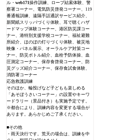
ル・
web171
操作訓練、ロープ結索体験、警
察署コーナー、電気防災啓発コーナー、
119
番通報訓練、遠隔手話通訳サービス紹介、
新聞紙スリッパづくり体験、耳で聴くハザ
ードマップ体験コーナー、港区防災課コー
ナー、港特別支援学校コーナー、福祉避難
所紹介、ほのぼの灯りづくり体験、被災地
映像・パネル展示、オーラルケア対策コー
ナー、防災ボトル紹介、血栓予防体操、血
圧測定コーナー、保存食啓発コーナー、防
災グッズ紹介コーナー、保存食試食体験、
消防署コーナー
応急救護訓練
そのほか、輪投げなど子どもも楽しめる
「あそぼうさいコーナー」の設置やキーワ
ードラリー（景品付き）も実施予定です。
※都合により、訓練内容を変更する場合が
あります。あらかじめご了承ください。
■その他
・雨天決行です。荒天の場合は、訓練を中