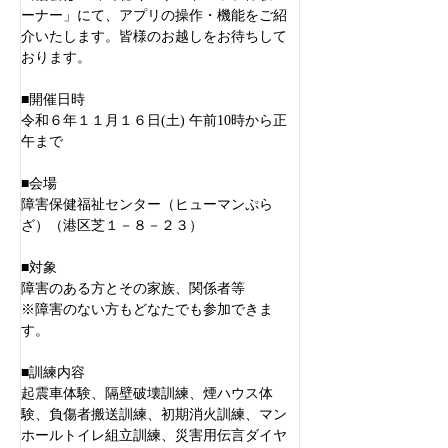
ーナー」にて、アプリの操作・機能をご紹
介いたします。皆様のお越しをお待ちして
おります。
■開催日時
令和
６
年
１１
月
１６
日
(
土
) 
午前
10
時から正
午まで
■会場
障害保健福祉センター（ヒューマンぷら
ざ）（港区芝１－８－２３）
■対象
障害のある方とその家族、関係者等
※障害のない方もどなたでも参加できま
す。
■訓練内容
起震車体験、隔壁破壊訓練、煙ハウス体
験、負傷者搬送訓練、初期消火訓練、マン
ホールトイレ組立訓練、災害用伝言ダイヤ